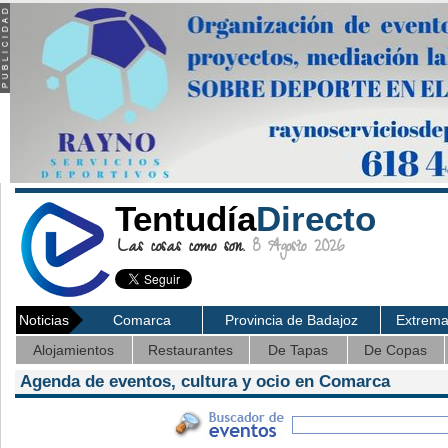
Tentudía
Directo
Las cosas como son.
8 Agosto 2026
Noticias
Comarca
Provincia de Badajoz
Extrem
Alojamientos
Restaurantes
De Tapas
De Copas
Agenda de eventos, cultura y ocio en Comarca