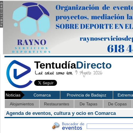
Tentudía
Directo
Las cosas como son.
9 Agosto 2026
Noticias
Comarca
Provincia de Badajoz
Extrem
Alojamientos
Restaurantes
De Tapas
De Copas
Agenda de eventos, cultura y ocio en Comarca