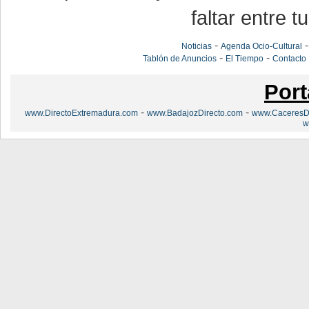
faltar entre t
-
Noticias
Agenda Ocio-Cultural
-
-
Tablón de Anuncios
El Tiempo
Contacto
Port
-
-
www.DirectoExtremadura.com
www.BadajozDirecto.com
www.CaceresDi
w