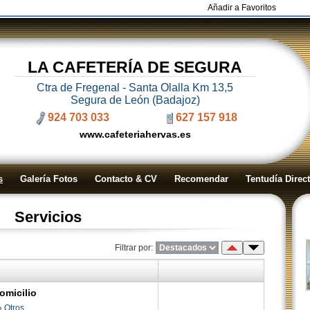
Añadir a Favoritos
LA CAFETERÍA DE SEGURA
Ctra de Fregenal - Santa Olalla Km 13,5
Segura de León (Badajoz)
924 703 033
627 157 918
www.cafeteriahervas.es
s
Galería Fotos
Contacto & CV
Recomendar
Tentudía Direc
Servicios
Filtrar por:
omicilio
»
Otros