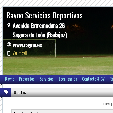
Rayno Servicios Deportivos
Avenida Extremadura 26
Segura de León (Badajoz)
www.rayno.es
Ver móvil
Rayno
Proyectos
Servicios
Localización
Contacto & CV
R
Ofertas
Filtrar p