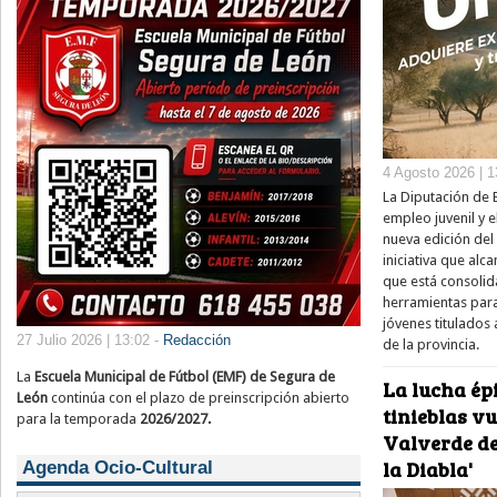
4 Agosto 2026 | 1
La Diputación de 
empleo juvenil y e
nueva edición del
iniciativa que alc
que está consolid
herramientas para
jóvenes titulados 
27 Julio 2026 | 13:02 -
Redacción
de la provincia.
La
Escuela Municipal de Fútbol (EMF) de Segura de
La lucha épi
León
continúa con el plazo de preinscripción abierto
tinieblas v
para la temporada
2026/2027.
Valverde de
la Diabla'
Agenda Ocio-Cultural