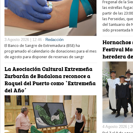
Fregenal de la Sie
las estrellas fug
partir de las 23:0
las Perseidas, qu
del Santuario de 
sido presentada h
3 Agosto 2026 | 12:46 -
Redacción
Hornachos s
El Banco de Sangre de Extremadura (BSE) ha
Festival Mo
programado el calendario de donaciones para el mes
heredera de
de agosto para disponer de reservas de sangr
La Asociación Cultural Extremeña
Zurbarán de Badalona reconoce a
Raquel del Puerto como `Extremeña
del Año´
4 Agosto 2026 | 2