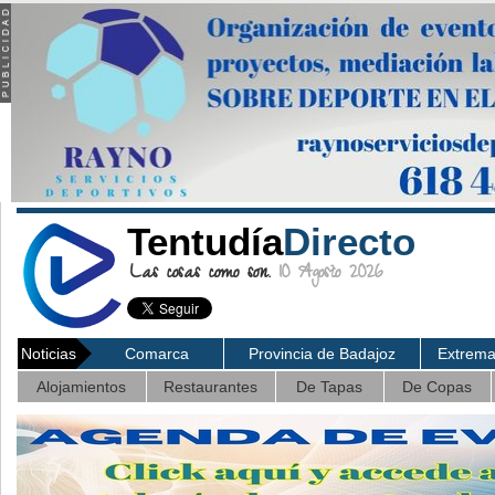
Tentudía
Directo
Las cosas como son.
10 Agosto 2026
Noticias
Comarca
Provincia de Badajoz
Extrem
Alojamientos
Restaurantes
De Tapas
De Copas