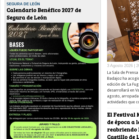
SEGURA DE LEÓN
Calendario Benéfico 2027 de
Segura de León
3 Agosto 2026 | 2
La Sala de Prensa 
Badajoz ha acogid
edición de ‘La Fug
desarrollará en V
agosto, arropada
actividades que 
El Festival 
de época a l
reabriendo 
Castillo de