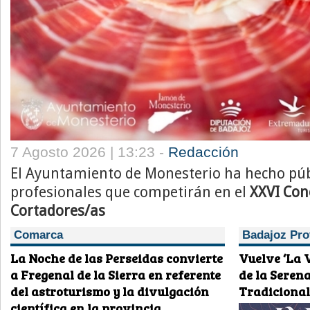
7 Agosto 2026 | 13:23 -
Redacción
El Ayuntamiento de Monesterio ha hecho públi
profesionales que competirán en el
XXVI Con
Cortadores/as
Comarca
Badajoz Pro
La Noche de las Perseidas convierte
Vuelve ‘La 
a Fregenal de la Sierra en referente
de la Seren
del astroturismo y la divulgación
Tradiciona
científica en la provincia