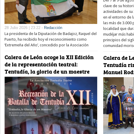
Del 7 al 9 de ago
clave de su histor
actividades de su
en el entorno de l
las más de 3.000
28 Julio 2026 | 23:22 -
Redacción
localidad que dur
La presidenta de la Diputación de Badajoz, Raquel del
mudéjar más habit
Puerto, ha recibido hoy el reconocimiento como
principios del si
‘Extremeña del Año’, concedido por la Asociación
comunidad moris
Calera de León acoge la XII Edición
Calera de Le
de la representación teatral:
Tentudía ri
Tentudía, la gloria de un maestre
Manuel Rod