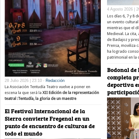
4 Agosto 2026 | 2
Los días 6, 7 y 8
un evento cultura
mientras que el dí
Medieval. La cita,
de Badajoz y pre
Prensa, moviliza 
ha logrado consol
patrimonial en la
Bodonal de 
completa pr
28 Julio 2026 | 23:10 -
Redacción
deportiva e
La Asociación Tentudía Teatro vuelve a poner en
participaci
escena la que será la
XII Edición de la representación
teatral :Tentudía, la gloria de un maestre
El Festival Internacional de la
Sierra convierte Fregenal en un
punto de encuentro de culturas de
todo el mundo