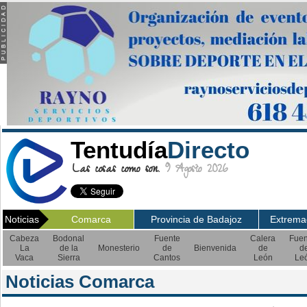
Tentudía
Directo
Las cosas como son.
9 Agosto 2026
Noticias
Comarca
Provincia de Badajoz
Extrema
Cabeza
Bodonal
Fuente
Calera
Fuen
La
de la
Monesterio
de
Bienvenida
de
d
Vaca
Sierra
Cantos
León
Le
Noticias Comarca