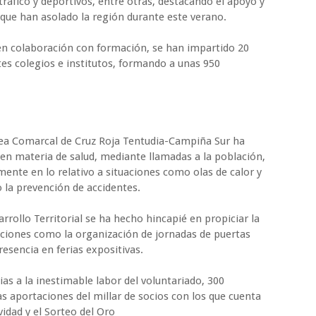
tráfico y deportivos, entre otras, destacando el apoyo y
 que han asolado la región durante este verano.
en colaboración con formación, se han impartido 20
ntes colegios e institutos, formando a unas 950
lea Comarcal de Cruz Roja Tentudia-Campiña Sur ha
 en materia de salud, mediante llamadas a la población,
mente en lo relativo a situaciones como olas de calor y
 o la prevención de accidentes.
ollo Territorial se ha hecho hincapié en propiciar la
tuaciones como la organización de jornadas de puertas
esencia en ferias expositivas.
ias a la inestimable labor del voluntariado, 300
as aportaciones del millar de socios con los que cuenta
vidad y el Sorteo del Oro