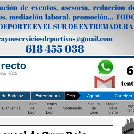
irecto
sto 2026
a de Badajoz
Extremadura
Ocio
Agenda
Cartelera
Calera
Fuentes
Segura
Fregenal
Hig
Bienvenida
de
de
Montemolín
de
de la
la R
León
León
León
Sierra