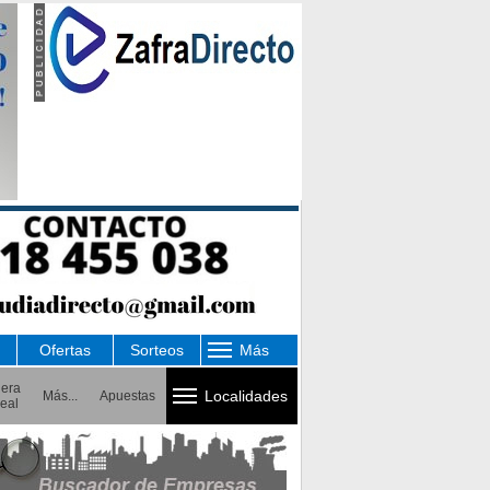
Ofertas
Sorteos
Más
uera
Localidades
Más...
Apuestas
eal