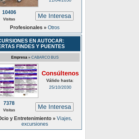
21/04/2030
10406
Me Interesa
Visitas
Profesionales »
Otros
CURSIONES EN AUTOCAR:
ERTAS FINDES Y PUENTES
Empresa
»
CABARCO BUS
Consúltenos
Válido hasta
:
25/10/2030
7378
Me Interesa
Visitas
Ocio y Entretenimiento »
Viajes,
excursiones