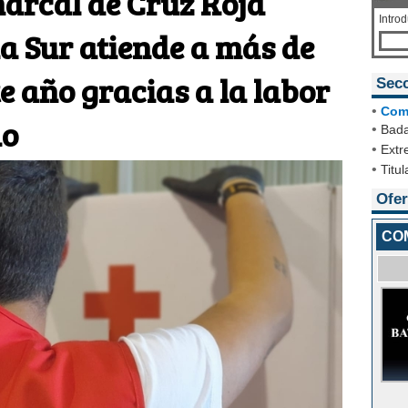
arcal de Cruz Roja
Intro
 Sur atiende a más de
e año gracias a la labor
Sec
•
Com
do
•
Bada
•
Extr
•
Titul
Ofer
CO