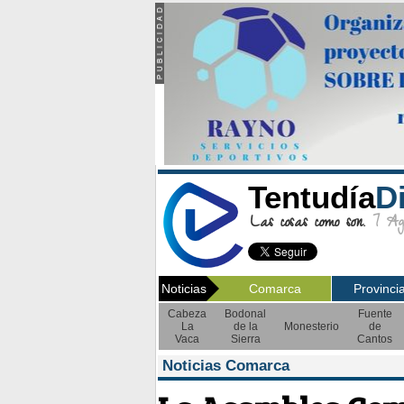
Tentudía
D
Las cosas como son.
7 Ago
Noticias
Comarca
Provinci
Cabeza
Bodonal
Fuente
La
de la
Monesterio
de
Vaca
Sierra
Cantos
Noticias Comarca