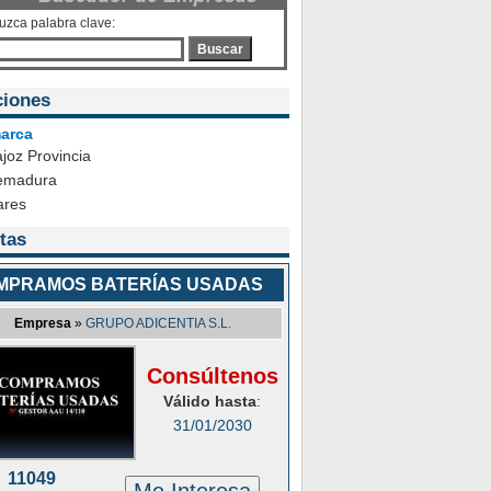
duzca palabra clave:
Buscar
ciones
arca
joz Provincia
emadura
ares
tas
MPRAMOS BATERÍAS USADAS
Empresa
»
GRUPO ADICENTIA S.L.
Consúltenos
Válido hasta
:
31/01/2030
11049