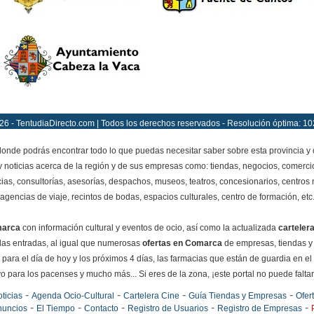
26 - TentudiaDirecto.com | Todos los derechos reservados - Resolución óptima: 10
onde podrás encontrar todo lo que puedas necesitar saber sobre esta provincia y
y noticias acerca de la región y de sus empresas como: tiendas, negocios, comercio
ias, consultorías, asesorías, despachos, museos, teatros, concesionarios, centros mé
agencias de viaje, recintos de bodas, espacios culturales, centro de formación, etc
marca
con información cultural y eventos de ocio, así como la actualizada
carteler
e las entradas, al igual que numerosas
ofertas en Comarca
de empresas, tiendas y
para el día de hoy y los próximos 4 días, las farmacias que están de guardia en el
o para los pacenses y mucho más... Si eres de la zona, ¡este portal no puede faltar e
-
-
-
-
ticias
Agenda Ocio-Cultural
Cartelera Cine
Guía Tiendas y Empresas
Ofer
-
-
-
-
-
nuncios
El Tiempo
Contacto
Registro de Usuarios
Registro de Empresas