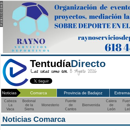
Tentudía
Directo
Las cosas como son.
8 Agosto 2026
Noticias
Comarca
Provincia de Badajoz
Extrema
Cabeza
Bodonal
Fuente
Calera
Fuen
La
de la
Monesterio
de
Bienvenida
de
d
Vaca
Sierra
Cantos
León
Le
Noticias Comarca