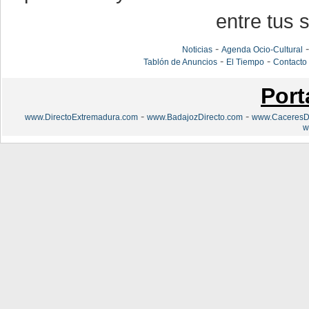
entre tus s
-
Noticias
Agenda Ocio-Cultural
-
-
Tablón de Anuncios
El Tiempo
Contacto
Port
-
-
www.DirectoExtremadura.com
www.BadajozDirecto.com
www.CaceresDi
w