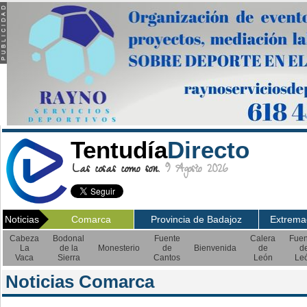
Tentudía
Directo
Las cosas como son.
9 Agosto 2026
Noticias
Comarca
Provincia de Badajoz
Extrema
Cabeza
Bodonal
Fuente
Calera
Fuen
La
de la
Monesterio
de
Bienvenida
de
d
Vaca
Sierra
Cantos
León
Le
Noticias Comarca