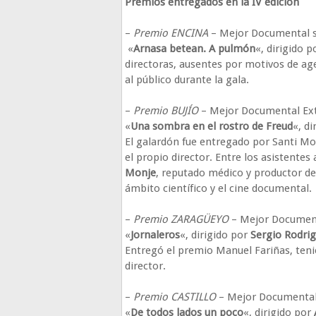
Premios entregados en la IV edición
–
Premio ENCINA
– Mejor Documental s
«
Arnasa betean. A pulmón
«, dirigido 
directoras, ausentes por motivos de ag
al público durante la gala.
–
Premio BUJÍO
– Mejor Documental Ex
«
Una sombra en el rostro de Freud
«, d
El galardón fue entregado por Santi Mon
el propio director. Entre los asistentes
Monje
, reputado médico y productor de 
ámbito científico y el cine documental.
–
Premio ZARAGÜEYO
– Mejor Document
«
Jornaleros
«, dirigido por
Sergio Rodri
Entregó el premio Manuel Fariñas, tenie
director.
–
Premio CASTILLO
– Mejor Documental d
«
De todos lados un poco
«, dirigido por