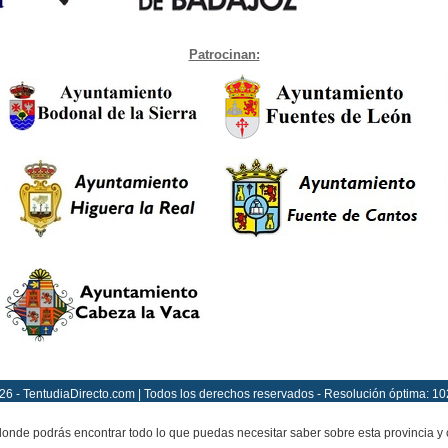
Patrocinan:
26 - TentudiaDirecto.com | Todos los derechos reservados - Resolución óptima: 10
onde podrás encontrar todo lo que puedas necesitar saber sobre esta provincia y