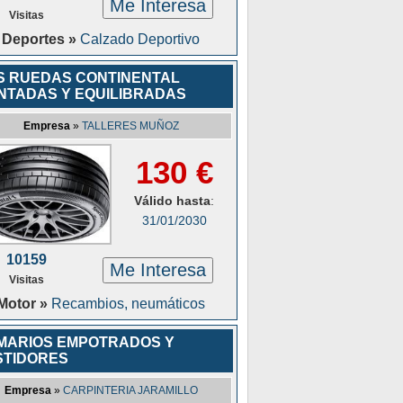
Me Interesa
Visitas
Deportes »
Calzado Deportivo
S RUEDAS CONTINENTAL
NTADAS Y EQUILIBRADAS
Empresa
»
TALLERES MUÑOZ
130 €
Válido hasta
:
31/01/2030
10159
Me Interesa
Visitas
Motor »
Recambios, neumáticos
MARIOS EMPOTRADOS Y
STIDORES
Empresa
»
CARPINTERIA JARAMILLO