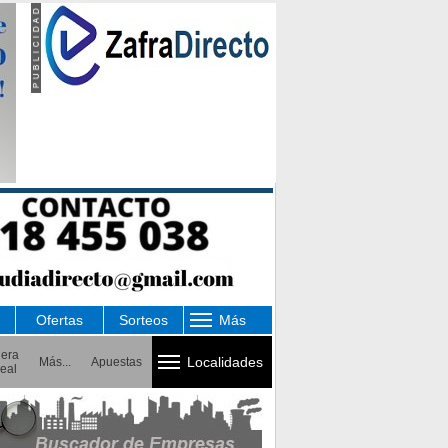
Ofertas
Sorteos
Más
uera
Localidades
Más...
Apuestas
eal