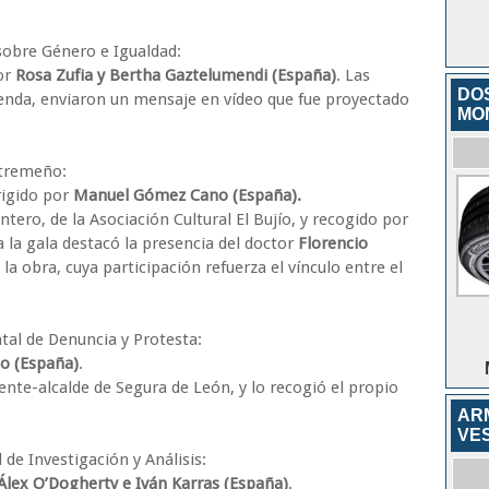
obre Género e Igualdad:
por
Rosa Zufia y Bertha Gaztelumendi (España)
. Las
DO
enda, enviaron un mensaje en vídeo que fue proyectado
MO
tremeño:
irigido por
Manuel Gómez Cano (España).
tero, de la Asociación Cultural El Bujío, y recogido por
 a la gala destacó la presencia del doctor
Florencio
la obra, cuya participación refuerza el vínculo entre el
al de Denuncia y Protesta:
go (España)
.
nte-alcalde de Segura de León, y lo recogió el propio
AR
VE
e Investigación y Análisis:
Álex O’Dogherty e Iván Karras (España)
.