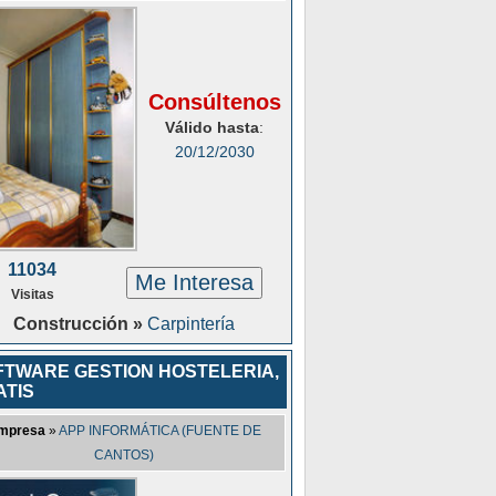
Consúltenos
Válido hasta
:
20/12/2030
11034
Me Interesa
Visitas
Construcción »
Carpintería
FTWARE GESTION HOSTELERIA,
ATIS
mpresa
»
APP INFORMÁTICA (FUENTE DE
CANTOS)