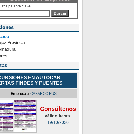
duzca palabra clave:
Buscar
ciones
arca
joz Provincia
emadura
ares
tas
CURSIONES EN AUTOCAR:
ERTAS FINDES Y PUENTES
Empresa
»
CABARCO BUS
Consúltenos
Válido hasta
:
19/10/2030