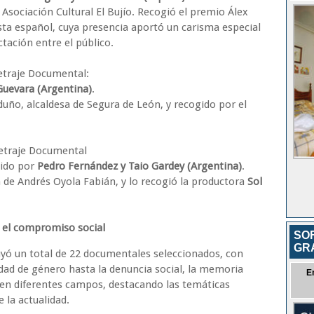
 Asociación Cultural El Bujío. Recogió el premio Álex
ta español, cuya presencia aportó un carisma especial
tación entre el público.
traje Documental:
Guevara (Argentina)
.
uño, alcaldesa de Segura de León, y recogido por el
traje Documental
gido por
Pedro Fernández y Taio Gardey (Argentina)
.
 de Andrés Oyola Fabián, y lo recogió la productora
Sol
y el compromiso social
SO
GR
ó un total de 22 documentales seleccionados, con
dad de género hasta la denuncia social, la memoria
E
ca en diferentes campos, destacando las temáticas
 la actualidad.