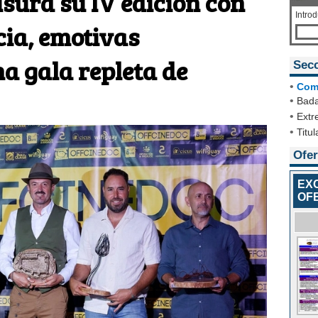
ura su IV edición con
Intro
cia, emotivas
a gala repleta de
Sec
•
Com
•
Bada
•
Extr
•
Titul
Ofer
EX
OF