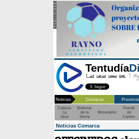
Tentudía
D
Las cosas como son.
7 Ago
Noticias
Comarca
Provinci
Cabeza
Bodonal
Fuente
La
de la
Monesterio
de
Vaca
Sierra
Cantos
Noticias Comarca