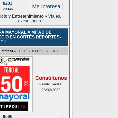
8203
Me Interesa
Visitas
Ocio y Entretenimiento »
Viajes,
excursiones
PA MAYORAL A MITAD DE
ECIO EN CORTÉS DEPORTES-
TIL
Empresa
»
CORTÉS DEPORTES-TEXTIL
Consúltenos
Válido hasta
:
23/02/2030
9096