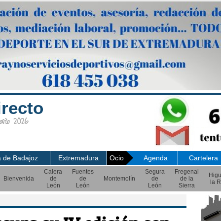
irecto
sto 2026
a de Badajoz
Extremadura
Ocio
Agenda
Cartelera
Calera
Fuentes
Segura
Fregenal
Hig
Bienvenida
de
de
Montemolín
de
de la
la R
León
León
León
Sierra