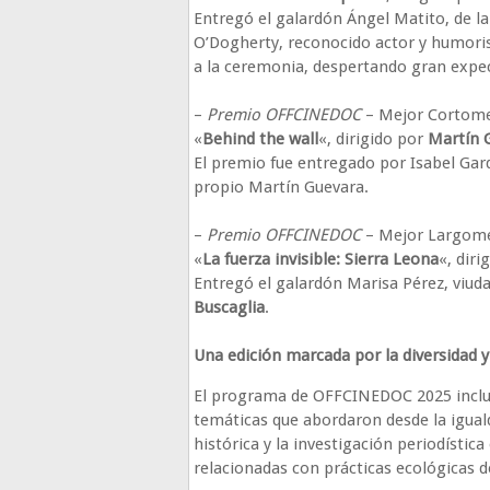
Entregó el galardón Ángel Matito, de la
O’Dogherty, reconocido actor y humoris
a la ceremonia, despertando gran expec
–
Premio OFFCINEDOC
– Mejor Cortome
«
Behind the wall
«, dirigido por
Martín 
El premio fue entregado por Isabel Gard
propio Martín Guevara.
–
Premio OFFCINEDOC
– Mejor Largome
«
La fuerza invisible: Sierra Leona
«, diri
Entregó el galardón Marisa Pérez, viuda
Buscaglia
.
Una edición marcada por la diversidad 
El programa de OFFCINEDOC 2025 incluy
temáticas que abordaron desde la igual
histórica y la investigación periodísti
relacionadas con prácticas ecológicas de