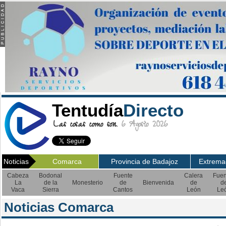
Tentudía
Directo
Las cosas como son.
6 Agosto 2026
Noticias
Comarca
Provincia de Badajoz
Extrema
Cabeza
Bodonal
Fuente
Calera
Fuen
La
de la
Monesterio
de
Bienvenida
de
d
Vaca
Sierra
Cantos
León
Le
Noticias Comarca