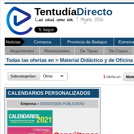
Tentudía
Directo
Las cosas como son.
7 Agosto 2026
Noticias
Comarca
Provincia de Badajoz
Extrem
Alojamientos
Restaurantes
De Tapas
De Copas
Todas las ofertas en >
Material Didáctico y de Oficina
Subcategorías:
1
oferta en:
Mate
CALENDARIOS PERSONALIZADOS
Empresa
»
DDEDESIGN PUBLICIDAD