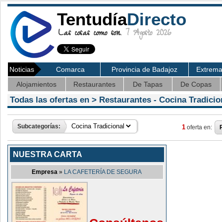
Tentudía
Directo
Las cosas como son.
7 Agosto 2026
Noticias
Comarca
Provincia de Badajoz
Extrem
Alojamientos
Restaurantes
De Tapas
De Copas
Todas las ofertas en >
Restaurantes
- Cocina Tradicio
Subcategorías:
1
oferta en:
NUESTRA CARTA
Empresa
»
LA CAFETERÍA DE SEGURA