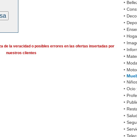
•
Belle
•
Cons
esa
•
Decor
•
Depo
•
Ense
•
Hoga
•
Imag
a de la veracidad o posibles errores en las ofertas insertadas por
•
Infor
nuestros clientes
•
Mater
•
Mod
•
Moto
•
Mueb
•
Niño
•
Ocio 
•
Profe
•
Publi
•
Rest
•
Salud
•
Segu
•
Servi
•
Tele