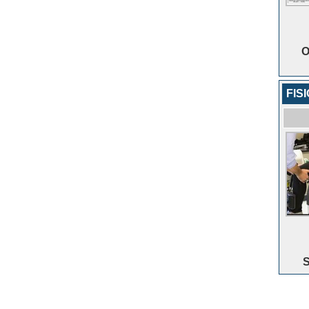
O
FIS
S