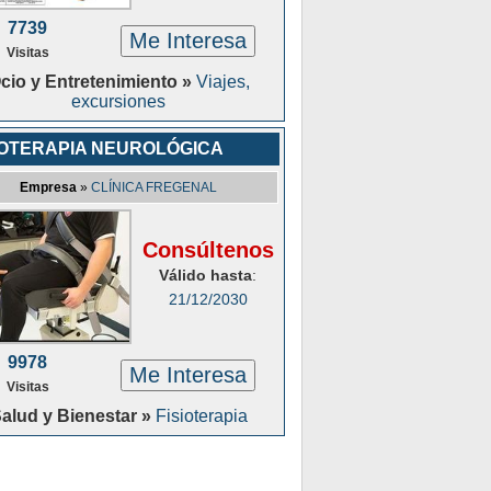
7739
Me Interesa
Visitas
cio y Entretenimiento »
Viajes,
excursiones
IOTERAPIA NEUROLÓGICA
Empresa
»
CLÍNICA FREGENAL
Consúltenos
Válido hasta
:
21/12/2030
9978
Me Interesa
Visitas
alud y Bienestar »
Fisioterapia