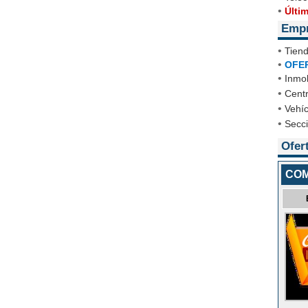
•
Últi
Emp
•
Tien
•
OFE
•
Inmob
•
Cent
•
Vehíc
•
Secc
Ofer
COM