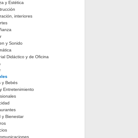
za y Estética
trucción
ación, interiores
rtes
ñanza
r
en y Sonido
mática
ial Didáctico y de Oficina
a
r
les
s y Bebés
y Entretenimiento
sionales
cidad
aurantes
 y Bienestar
ros
cios
comunicaciones