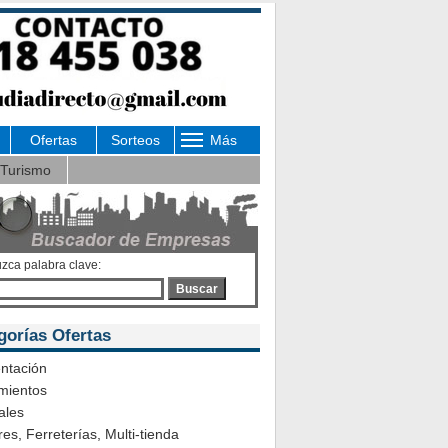
Ofertas
Sorteos
Más
Turismo
uzca palabra clave:
Buscar
gorías Ofertas
ntación
mientos
ales
es, Ferreterías, Multi-tienda