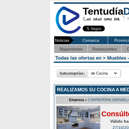
Tentudía
D
Las cosas como son.
7 Ag
Noticias
Comarca
Provinc
Alojamientos
Restaurantes
D
Todas las ofertas en >
Muebles
-
Subcategorías:
REALIZAMOS SU COCINA A ME
Empresa
»
CARPINTERIA JARAMILL
Consúlt
Válido ha
27/10/2