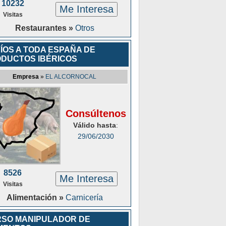
10232
Me Interesa
Visitas
Restaurantes »
Otros
ÍOS A TODA ESPAÑA DE
DUCTOS IBÉRICOS
Empresa
»
EL ALCORNOCAL
Consúltenos
Válido hasta
:
29/06/2030
8526
Me Interesa
Visitas
Alimentación »
Carnicería
SO MANIPULADOR DE