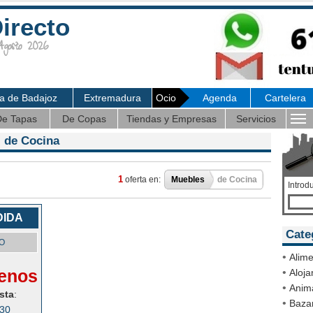
irecto
osto 2026
ia de Badajoz
Extremadura
Ocio
Agenda
Cartelera
e Tapas
De Copas
Tiendas y Empresas
Servicios
 de Cocina
1
oferta en:
Muebles
de Cocina
Introd
DIDA
Cate
O
•
Alime
enos
•
Aloja
•
Anim
sta
:
•
Bazar
030