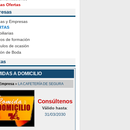
mas Ofertas
resas
das y Empresas
RTAS
iliarias
ros de formación
ulos de ocasión
ión de Boda
tas
IDAS A DOMICILIO
Empresa
»
LA CAFETERÍA DE SEGURA
Consúltenos
Válido hasta
:
31/03/2030