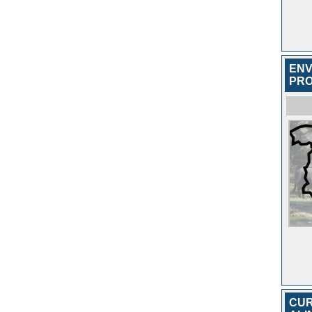
ENV
PRO
CUR