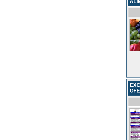
ALI
EXC
OFE