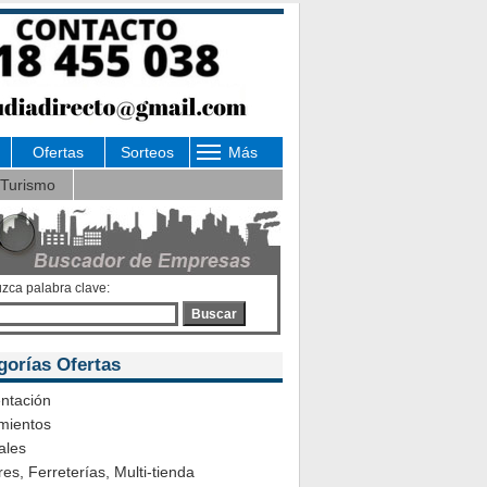
Ofertas
Sorteos
Más
Turismo
uzca palabra clave:
Buscar
gorías Ofertas
ntación
mientos
ales
es, Ferreterías, Multi-tienda