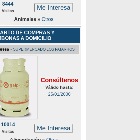
8444
Me Interesa
Visitas
Animales »
Otros
ARTO DE COMPRAS Y
BONAS A DOMICILIO
resa
»
SUPERMERCADO LOS PATARROS
Consúltenos
Válido hasta
:
25/01/2030
10014
Me Interesa
Visitas
Alimentación »
Otros