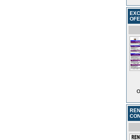
EXC
OFE
O
REN
CON