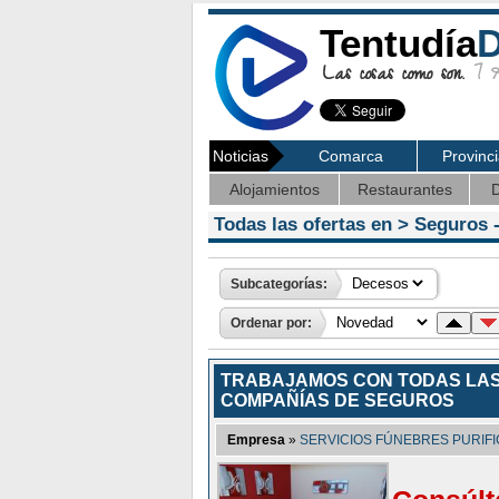
Tentudía
D
Las cosas como son.
7 Ag
Noticias
Comarca
Provinc
Alojamientos
Restaurantes
D
Todas las ofertas en >
Seguros
-
Subcategorías:
Ordenar por:
TRABAJAMOS CON TODAS LA
COMPAÑÍAS DE SEGUROS
Empresa
»
SERVICIOS FÚNEBRES PURIF