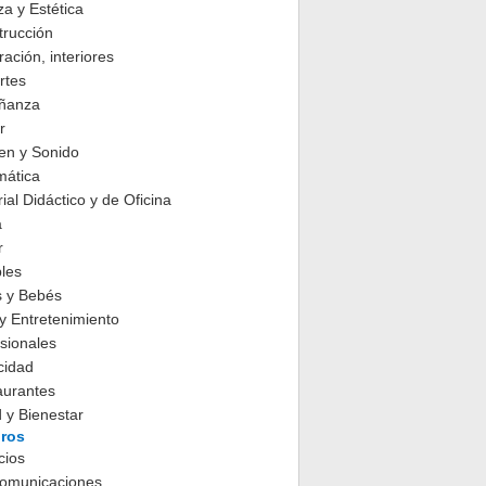
za y Estética
trucción
ación, interiores
rtes
ñanza
r
en y Sonido
mática
ial Didáctico y de Oficina
a
r
les
s y Bebés
y Entretenimiento
sionales
cidad
aurantes
 y Bienestar
ros
cios
comunicaciones