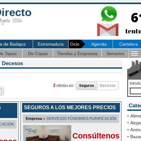
irecto
osto 2026
ia de Badajoz
Extremadura
Ocio
Agenda
Cartelera
e Tapas
De Copas
Tiendas y Empresas
Servicios
 Decesos
Introd
2
ofertas en:
Seguros
Decesos
Cate
S
SEGUROS A LOS MEJORES PRECIOS
•
Alime
Empresa
»
SERVICIOS FÚNEBRES PURIFICACIÓN
•
Aloja
ICACIÓN
•
Anim
Consúltenos
•
Bazar