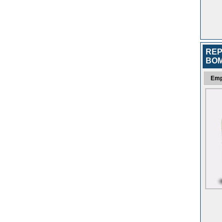
REP
BOM
Emp