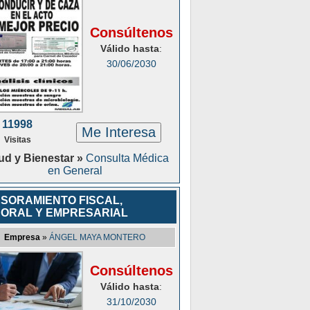
Consúltenos
Válido hasta
:
30/06/2030
11998
Me Interesa
Visitas
ud y Bienestar »
Consulta Médica
en General
SORAMIENTO FISCAL,
ORAL Y EMPRESARIAL
Empresa
»
ÁNGEL MAYA MONTERO
Consúltenos
Válido hasta
:
31/10/2030