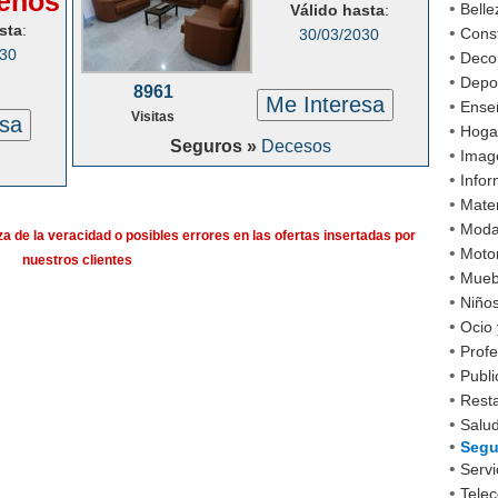
enos
•
Belle
Válido hasta
:
sta
:
•
Cons
30/03/2030
030
•
Decor
•
Depo
8961
Me Interesa
•
Ense
Visitas
esa
•
Hoga
Seguros »
Decesos
•
Imag
•
Infor
•
Mater
•
Mod
a de la veracidad o posibles errores en las ofertas insertadas por
•
Moto
nuestros clientes
•
Mueb
•
Niño
•
Ocio 
•
Profe
•
Publi
•
Rest
•
Salud
•
Segu
•
Servi
•
Tele