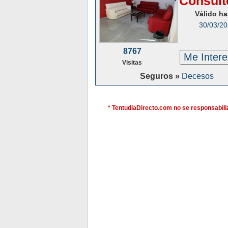
Consúlt
Válido ha
30/03/2
8767
Me Inter
Visitas
Seguros »
Decesos
* TentudiaDirecto.com no se responsabiliz