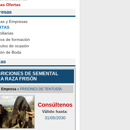
mas Ofertas
resas
das y Empresas
RTAS
iliarias
ros de formación
ulos de ocasión
ión de Boda
tas
RICIONES DE SEMENTAL
A RAZA FRISÓN
Empresa
»
FRISONES DE TENTUDÍA
Consúltenos
Válido hasta
:
31/05/2030