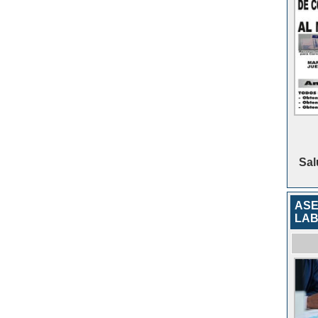
Sal
ASE
LAB