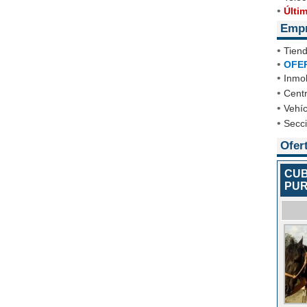
•
Últi
Emp
•
Tien
•
OFE
•
Inmob
•
Cent
•
Vehíc
•
Secc
Ofer
CUB
PUR