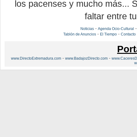
los pacenses y mucho más... Si
faltar entre t
-
Noticias
Agenda Ocio-Cultural
-
-
Tablón de Anuncios
El Tiempo
Contacto
Port
-
-
www.DirectoExtremadura.com
www.BadajozDirecto.com
www.CaceresDi
w