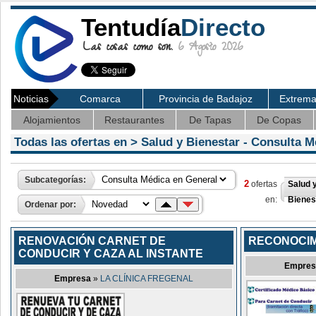
Tentudía
Directo
Las cosas como son.
6 Agosto 2026
Noticias
Comarca
Provincia de Badajoz
Extrem
Alojamientos
Restaurantes
De Tapas
De Copas
Todas las ofertas en >
Salud y Bienestar
- Consulta M
Subcategorías:
2
ofertas
Salud 
en:
Bienes
Ordenar por:
RENOVACIÓN CARNET DE
RECONOCIM
CONDUCIR Y CAZA AL INSTANTE
Empres
Empresa
»
LA CLÍNICA FREGENAL