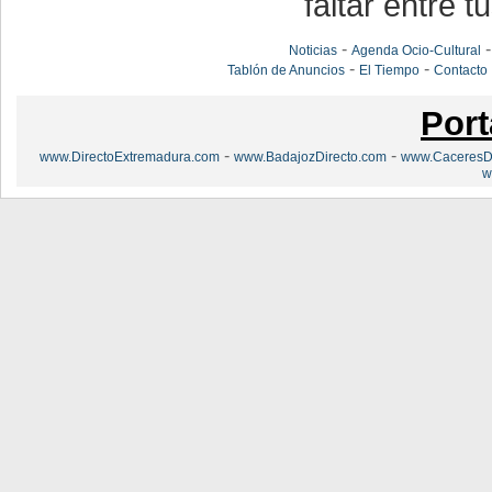
faltar entre t
-
Noticias
Agenda Ocio-Cultural
-
-
Tablón de Anuncios
El Tiempo
Contacto
Port
-
-
www.DirectoExtremadura.com
www.BadajozDirecto.com
www.CaceresDi
w