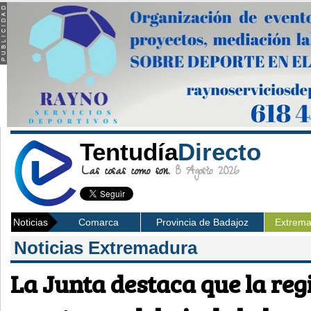
Tentudía
Directo
Las cosas como son.
8 Agosto 2026
Noticias
Comarca
Provincia de Badajoz
Extrem
Noticias Extremadura
La Junta destaca que la reg