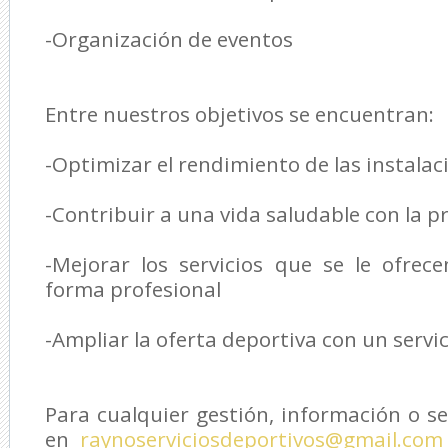
-Organización de eventos
Entre nuestros objetivos se encuentran:
-Optimizar el rendimiento de las instalac
-Contribuir a una vida saludable con la p
-Mejorar los servicios que se le ofrec
forma profesional
-Ampliar la oferta deportiva con un servic
Para cualquier gestión, información o se
en
raynoserviciosdeportivos@gmail.com