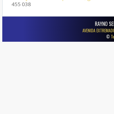
455 038
RAYNO SE
AVENIDA EXTREMAD
©
T