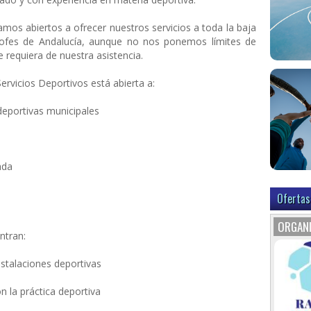
mos abiertos a ofrecer nuestros servicios a toda la baja
rofes de Andalucía, aunque no nos ponemos límites de
e requiera de nuestra asistencia.
ervicios Deportivos está abierta a:
deportivas municipales
ada
Ofertas
ORGANI
ntran:
nstalaciones deportivas
n la práctica deportiva