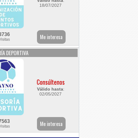
Válido hasta
:
18/07/2027
3736
Visitas
ÍA DEPORTIVA
Consúltenos
Válido hasta
:
02/05/2027
7563
Visitas