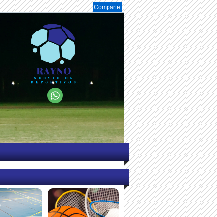
Comparte