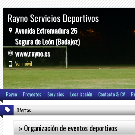
Rayno Servicios Deportivos
Avenida Extremadura 26
Segura de León (Badajoz)
www.rayno.es
Ver móvil
Rayno
Proyectos
Servicios
Localización
Contacto & CV
R
Ofertas
» Organización de eventos deportivos