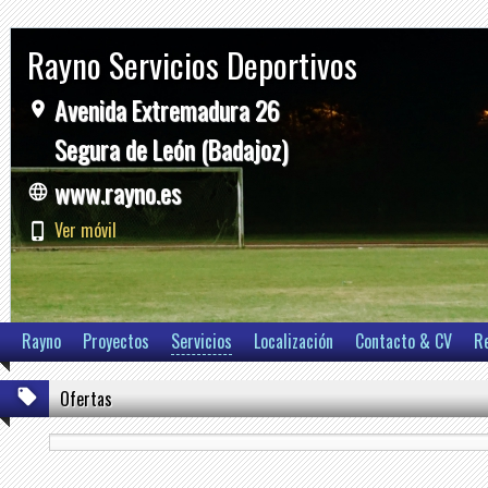
Rayno Servicios Deportivos
Avenida Extremadura 26
Segura de León (Badajoz)
www.rayno.es
Ver móvil
Rayno
Proyectos
Servicios
Localización
Contacto & CV
R
Ofertas