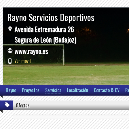
Rayno Servicios Deportivos
Avenida Extremadura 26
Segura de León (Badajoz)
www.rayno.es
Ver móvil
Rayno
Proyectos
Servicios
Localización
Contacto & CV
R
Ofertas