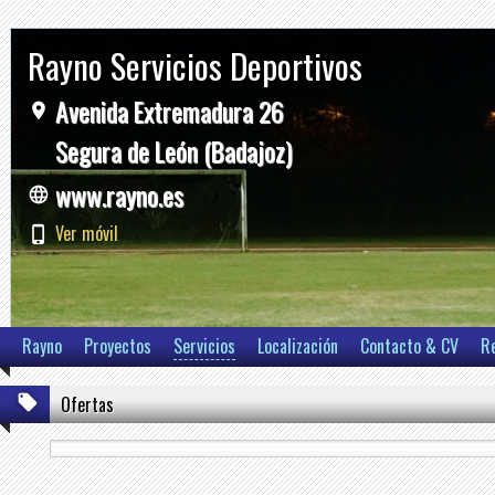
Rayno Servicios Deportivos
Avenida Extremadura 26
Segura de León (Badajoz)
www.rayno.es
Ver móvil
Rayno
Proyectos
Servicios
Localización
Contacto & CV
R
Ofertas