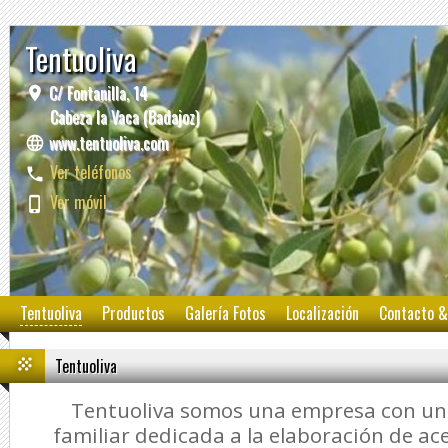
Tentuoliva
C/ Fontanilla, 14
Cabeza la Vaca (Badajoz)
www.tentuoliva.com
Ver teléfonos
Ver móvil
Tentuoliva
Productos
Galería Fotos
Localización
Contacto &
Tentuoliva
Tentuoliva somos una empresa con una
familiar dedicada a la elaboración de ace