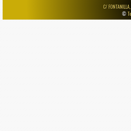
C/ FONTANILLA,
©
T