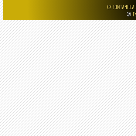
C/ FONTANILLA,
©
T