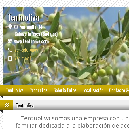
Tentuoliva
C/ Fontanilla, 14
Cabeza la Vaca (Badajoz)
www.tentuoliva.com
Ver teléfonos
Ver móvil
Tentuoliva
Productos
Galería Fotos
Localización
Contacto &
Tentuoliva
Tentuoliva somos una empresa con una
familiar dedicada a la elaboración de ace