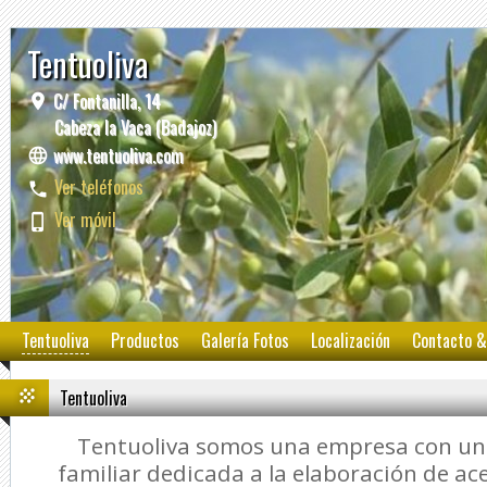
Tentuoliva
C/ Fontanilla, 14
Cabeza la Vaca (Badajoz)
www.tentuoliva.com
Ver teléfonos
Ver móvil
Tentuoliva
Productos
Galería Fotos
Localización
Contacto &
Tentuoliva
Tentuoliva somos una empresa con una
familiar dedicada a la elaboración de ace