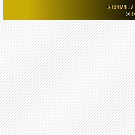
C/ FONTANILLA,
©
T