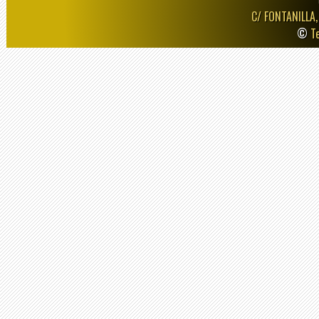
C/ FONTANILLA,
©
T