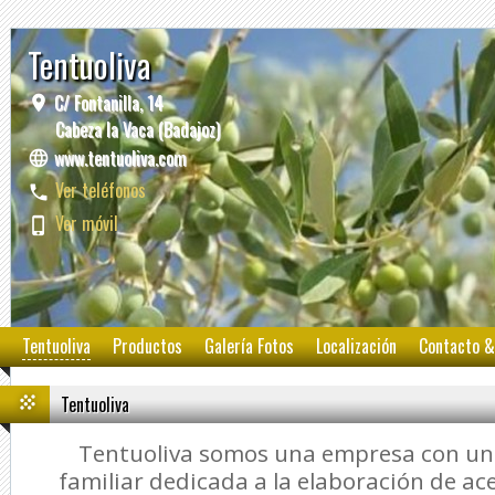
Tentuoliva
C/ Fontanilla, 14
Cabeza la Vaca (Badajoz)
www.tentuoliva.com
Ver teléfonos
Ver móvil
Tentuoliva
Productos
Galería Fotos
Localización
Contacto &
Tentuoliva
Tentuoliva somos una empresa con una
familiar dedicada a la elaboración de ace