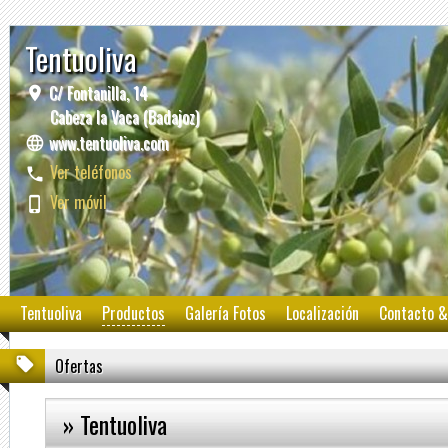
Tentuoliva
C/ Fontanilla, 14
Cabeza la Vaca (Badajoz)
www.tentuoliva.com
Ver teléfonos
Ver móvil
Tentuoliva
Productos
Galería Fotos
Localización
Contacto &
Ofertas
» Tentuoliva