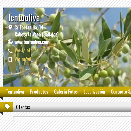
Tentuoliva
C/ Fontanilla, 14
Cabeza la Vaca (Badajoz)
www.tentuoliva.com
Ver teléfonos
Ver móvil
Tentuoliva
Productos
Galería Fotos
Localización
Contacto &
Ofertas