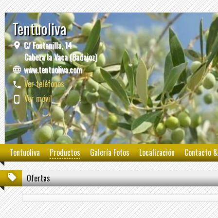
Tentuoliva
C/ Fontanilla, 14
Cabeza la Vaca (Badajoz)
www.tentuoliva.com
Ver teléfonos
Ver móvil
Tentuoliva
Productos
Galería Fotos
Localización
Contacto &
Ofertas