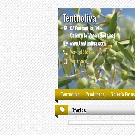
Tentuoliva
C/ Fontanilla, 14
Cabeza la Vaca (Badajoz)
www.tentuoliva.com
Ver teléfonos
Ver móvil
Tentuoliva
Productos
Galería Fotos
Ofertas