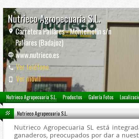
Nutrieco Agropecuaria S.L.
Carretera Pallares - Montemolín s/n
Pallares (Badajoz)
www.nutrieco.es
Ver teléfono
Ver móvil
Nutrieco Agrupecuaria S.L.
Productos
Galería Fotos
Localizaci
Nutrieco Agrupecuaria S.L.
Nutrieco Agropecuaria SL está integra
ganaderos, preocupados por dar a nuest