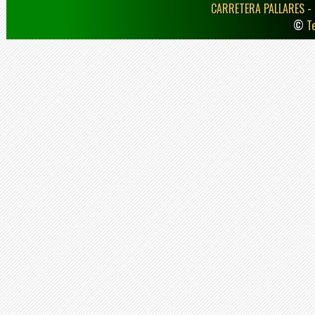
CARRETERA PALLARES -
©
T