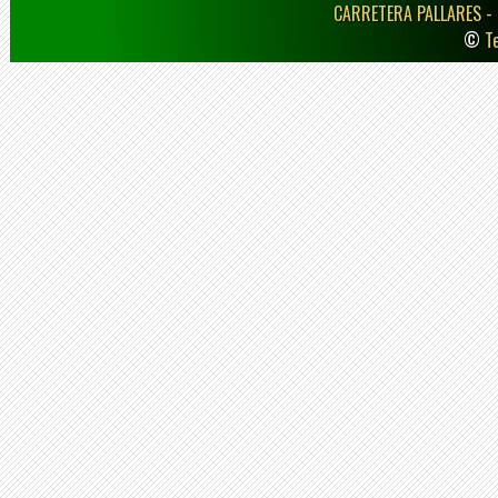
CARRETERA PALLARES -
©
T