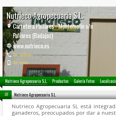
Nutrieco Agropecuaria S.L.
Carretera Pallares - Montemolín s/n
Pallares (Badajoz)
www.nutrieco.es
Ver teléfono
Ver móvil
Nutrieco Agrupecuaria S.L.
Productos
Galería Fotos
Localizaci
Nutrieco Agrupecuaria S.L.
Nutrieco Agropecuaria SL está integra
ganaderos, preocupados por dar a nuest