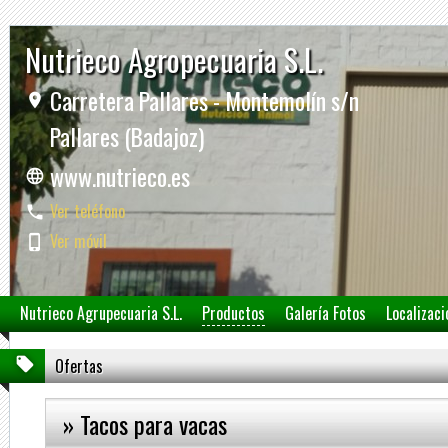
Nutrieco Agropecuaria S.L.
Carretera Pallares - Montemolín s/n
Pallares (Badajoz)
www.nutrieco.es
Ver teléfono
Ver móvil
Nutrieco Agrupecuaria S.L.
Productos
Galería Fotos
Localizaci
Ofertas
» Tacos para vacas