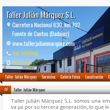
Taller Julián Márquez S.L.
Carretera Nacional 630, km 702
Fuente de Cantos (Badajoz)
www.tallerjulianmarquez.com
Ver teléfono
Ver móvil
Taller Julián Márquez
Servicios
Galería Fotos
Localización
C
Taller Julián Márquez
Taller Julián Márquez S.L. somos una em
va ya por su tercera generación, lo que le 