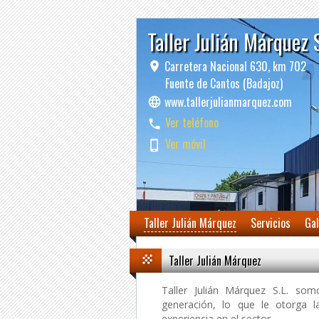
Taller Julián Márquez 
Carretera Nacional 630, km 702
Fuente de Cantos (Badajoz)
www.tallerjulianmarquez.com
Ver teléfono
Ver móvil
Taller Julián Márquez
Servicios
Gal
Taller Julián Márquez
Taller Julián Márquez S.L. so
generación, lo que le otorga 
experiencia en el sector.