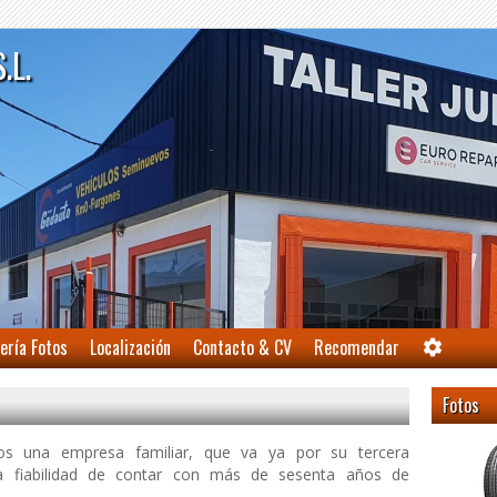
S.L.
ería Fotos
Localización
Contacto & CV
Recomendar
Fotos
mos una empresa familiar, que va ya por su tercera
la fiabilidad de contar con más de sesenta años de