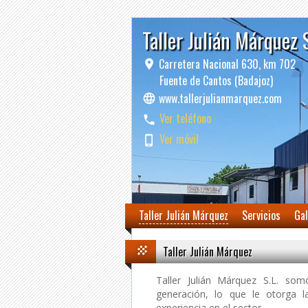
Taller Julián Márquez 
Carretera Nacional 630, km 702
Fuente de Cantos (Badajoz)
www.tallerjulianmarquez.com
Ver teléfono
Ver móvil
Taller Julián Márquez
Servicios
Gal
Taller Julián Márquez
Taller Julián Márquez S.L. so
generación, lo que le otorga 
experiencia en el sector.