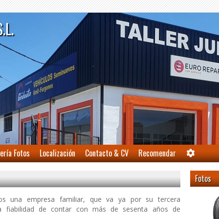
S.L.
ería Fotos
Localización
Contacto & CV
Recomendar
Fotos
mos una empresa familiar, que va ya por su tercera
la fiabilidad de contar con más de sesenta años de