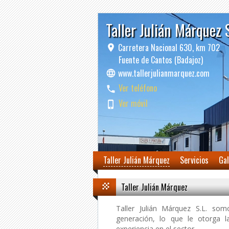
Taller Julián Márquez 
Carretera Nacional 630, km 702
Fuente de Cantos (Badajoz)
www.tallerjulianmarquez.com
Ver teléfono
Ver móvil
Taller Julián Márquez
Servicios
Gal
Taller Julián Márquez
Taller Julián Márquez S.L. so
generación, lo que le otorga 
experiencia en el sector.