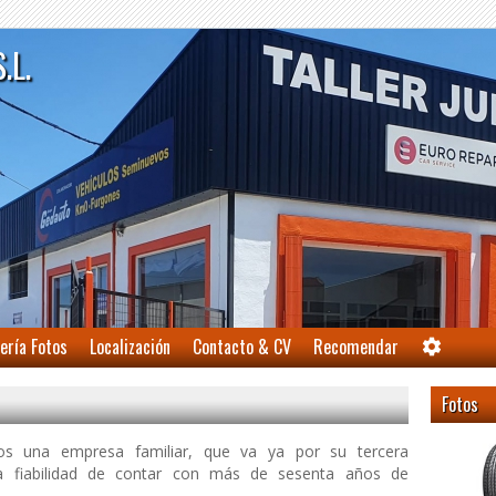
S.L.
ería Fotos
Localización
Contacto & CV
Recomendar
Fotos
mos una empresa familiar, que va ya por su tercera
la fiabilidad de contar con más de sesenta años de