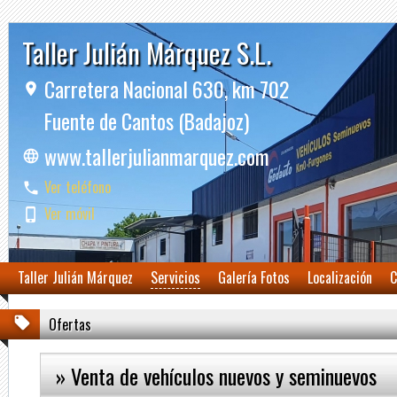
Taller Julián Márquez S.L.
Carretera Nacional 630, km 702
Fuente de Cantos (Badajoz)
www.tallerjulianmarquez.com
Ver teléfono
Ver móvil
Taller Julián Márquez
Servicios
Galería Fotos
Localización
C
Ofertas
» Venta de vehículos nuevos y seminuevos