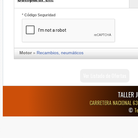
* Código Seguridad
Motor
»
Recambios, neumáticos
Ver Listado de Ofertas
TALLER 
CARRETERA NACIONAL 63
©
T