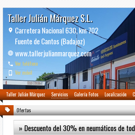
Taller Julián Márquez S.L.
Carretera Nacional 630, km 702
Fuente de Cantos (Badajoz)
www.tallerjulianmarquez.com
Ver teléfono
Ver móvil
Taller Julián Márquez
Servicios
Galería Fotos
Localización
C
Ofertas
» Descuento del 30% en neumáticos de tod