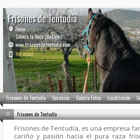
Frisones de Tentudía
Finca
Cabeza la Vaca (Badajoz)
www.frisonesdetentudia.com
Ver móvil
Frisones de Tentudía
Servicios
Galería Fotos
Localización
C
Frisones de Tentudía
Frisones de Tentudía, es una empresa fam
cariño y pasión hacia el pura raza fri