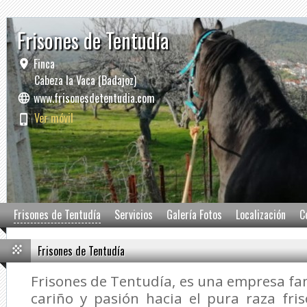
Frisones de Tentudía
Finca
Cabeza la Vaca (Badajoz)
www.frisonesdetentudia.com
Ver móvil
Frisones de Tentudía
Servicios
Galería Fotos
Localización
C
Frisones de Tentudía
Frisones de Tentudía, es una empresa fam
cariño y pasión hacia el pura raza fri