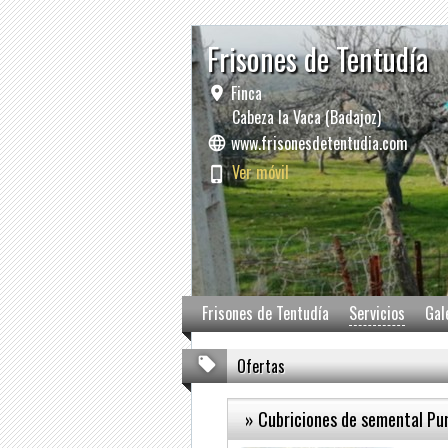
Frisones de Tentudía
Finca
Cabeza la Vaca (Badajoz)
www.frisonesdetentudia.com
Ver móvil
Frisones de Tentudía
Servicios
Gal
Ofertas
» Cubriciones de semental Pur