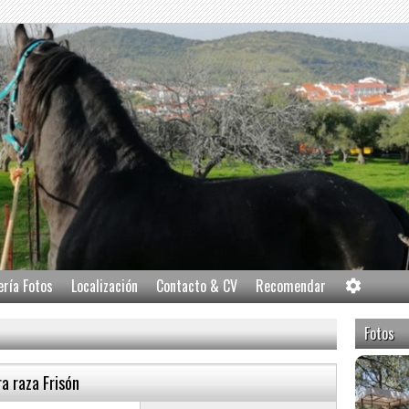
ería Fotos
Localización
Contacto & CV
Recomendar
Fotos
a raza Frisón