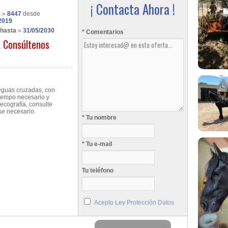
¡ Contacta Ahora !
s
»
8447
desde
2019
 hasta
»
31/05/2030
* Comentarios
Consúltenos
eguas cruzadas, con
 tiempo necesario y
ecografía, consulte
ese necesario.
* Tu nombre
* Tu e-mail
Tu teléfono
Acepto Ley Protección Datos