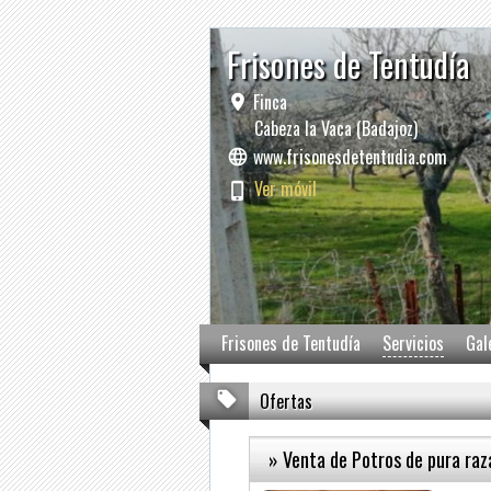
Frisones de Tentudía
Finca
Cabeza la Vaca (Badajoz)
www.frisonesdetentudia.com
Ver móvil
Frisones de Tentudía
Servicios
Gal
Ofertas
» Venta de Potros de pura raz