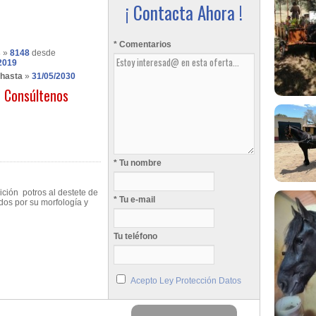
¡ Contacta Ahora !
* Comentarios
s
»
8148
desde
2019
 hasta
»
31/05/2030
Consúltenos
* Tu nombre
ición potros al destete de
* Tu e-mail
dos por su morfología y
Tu teléfono
Acepto Ley Protección Datos