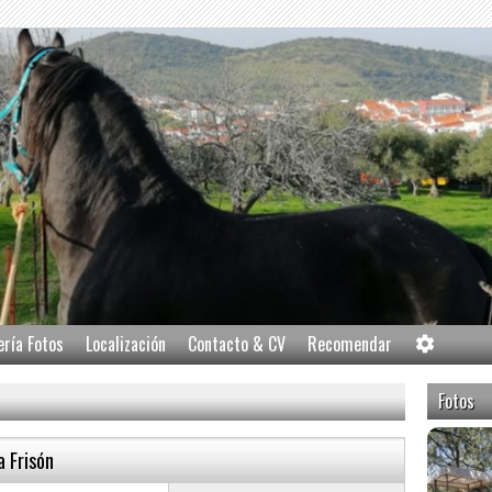
ería Fotos
Localización
Contacto & CV
Recomendar
Fotos
a Frisón