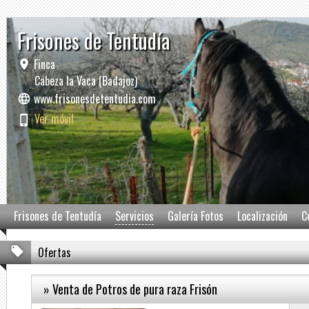
Frisones de Tentudía
Finca
Cabeza la Vaca (Badajoz)
www.frisonesdetentudia.com
Ver móvil
Frisones de Tentudía
Servicios
Galería Fotos
Localización
C
Ofertas
» Venta de Potros de pura raza Frisón