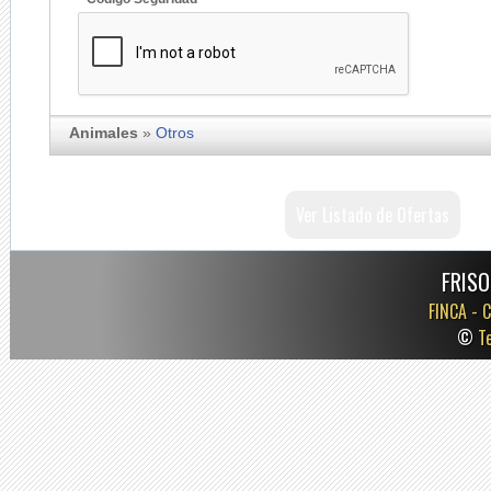
Animales
»
Otros
Ver Listado de Ofertas
FRISO
FINCA -
C
©
T