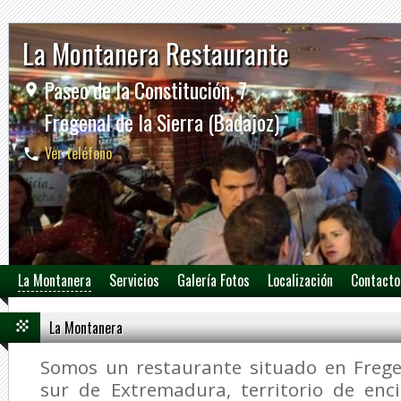
La Montanera Restaurante
Paseo de la Constitución, 7
Fregenal de la Sierra (Badajoz)
Ver teléfono
La Montanera
Servicios
Galería Fotos
Localización
Contacto
La Montanera
Somos un restaurante situado en Fregen
sur de Extremadura, territorio de enc