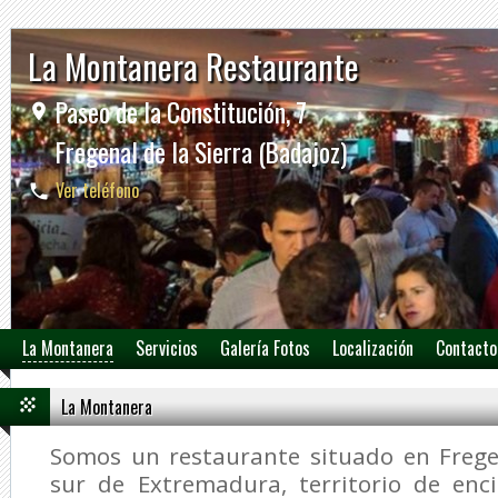
La Montanera Restaurante
Paseo de la Constitución, 7
Fregenal de la Sierra (Badajoz)
Ver teléfono
La Montanera
Servicios
Galería Fotos
Localización
Contacto
La Montanera
Somos un restaurante situado en Fregen
sur de Extremadura, territorio de enc