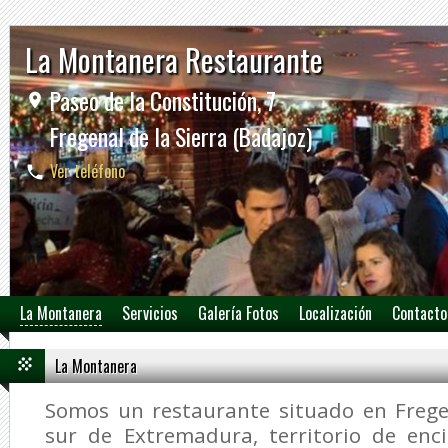
La Montanera Restaurante
Paseo de la Constitución, 7
Fregenal de la Sierra (Badajoz)
Ver teléfono
La Montanera
Servicios
Galería Fotos
Localización
Contacto
La Montanera
Somos un restaurante situado en Fregen
sur de Extremadura, territorio de enc