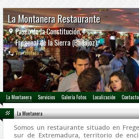
La Montanera Restaurante
Paseo de la Constitución, 7
Fregenal de la Sierra (Badajoz)
Ver teléfono
La Montanera
Servicios
Galería Fotos
Localización
Contacto
La Montanera
Somos un restaurante situado en Fregen
sur de Extremadura, territorio de enc