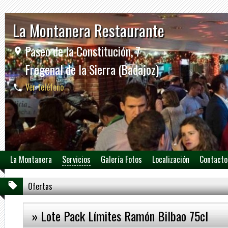
La Montanera Restaurante
Paseo de la Constitución, 7
Fregenal de la Sierra (Badajoz)
Ver teléfono
La Montanera
Servicios
Galería Fotos
Localización
Contacto
Ofertas
» Lote Pack Límites Ramón Bilbao 75cl