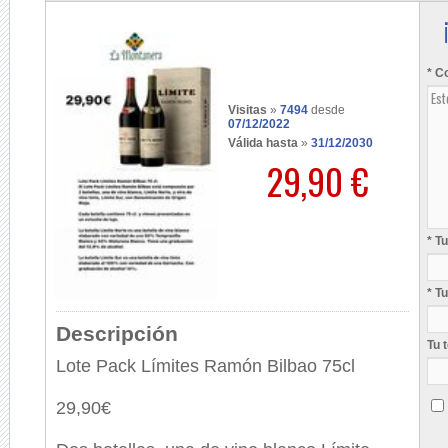
* C
Visitas
»
7494
desde
07/12/2022
Válida hasta
»
31/12/2030
29,90 €
* T
* T
Descripción
Tu 
Lote Pack Límites Ramón Bilbao 75cl
29,90€